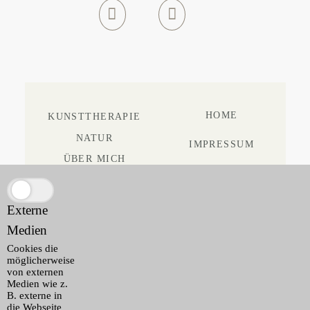
HOME
KUNSTTHERAPIE
NATUR
IMPRESSUM
ÜBER MICH
DATENSCHUTZ
VEROEFFENTLICHUNGEN
KONTAKT
AGB
Externe
Medien
Cookies die
möglicherweise
von externen
Medien wie z.
B. externe in
die Webseite